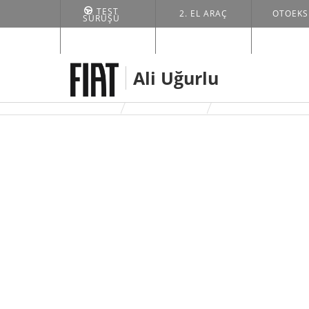
TEST
2. EL ARAÇ
OTOEKS
SÜRÜŞÜ
Ali Uğurlu
ANASAYFA
FİYAT LİSTESİ