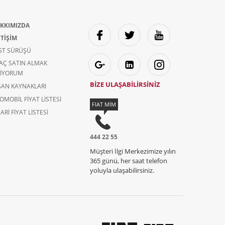
KKIMIZDA
ETİŞİM
ST SÜRÜŞÜ
AÇ SATIN ALMAK
TIYORUM
BİZE ULAŞABİLİRSİNİZ
SAN KAYNAKLARI
OMOBIL FIYAT LISTESI
FIAT MİM
ARI FIYAT LISTESI
444 22 55
Müşteri İlgi Merkezimize yılın
365 günü, her saat telefon
yoluyla ulaşabilirsiniz.