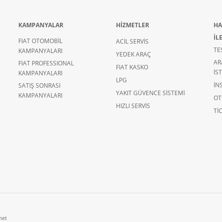
KAMPANYALAR
HİZMETLER
HA
İL
FIAT OTOMOBİL
ACİL SERVİS
TE
KAMPANYALARI
YEDEK ARAÇ
AR
FIAT PROFESSIONAL
FIAT KASKO
İS
KAMPANYALARI
LPG
İN
SATIŞ SONRASI
YAKIT GÜVENCE SİSTEMİ
KAMPANYALARI
OT
HIZLI SERVİS
TIC
net