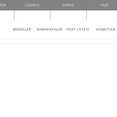
PER
SİGORTA
SERVIS
FILO
ÇÖZÜMLERI
MODELLER
KAMPANYALAR
FİYAT LİSTESİ
HIZMETLER