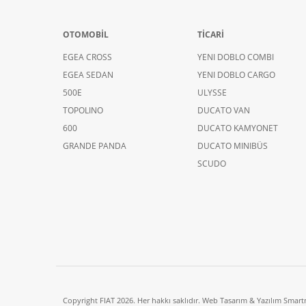
OTOMOBİL
TİCARİ
EGEA CROSS
YENI DOBLO COMBI
EGEA SEDAN
YENI DOBLO CARGO
500E
ULYSSE
TOPOLINO
DUCATO VAN
600
DUCATO KAMYONET
GRANDE PANDA
DUCATO MINIBÜS
SCUDO
Copyright FIAT 2026. Her hakkı saklıdır. Web Tasarım & Yazılım Smart