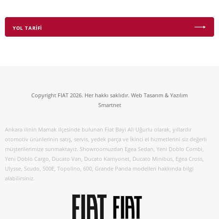
YOL TARİFİ
Copyright FIAT 2026. Her hakkı saklıdır. Web Tasarım & Yazılım
Smartnet
Ankara ilinin Mamak ilçesinde bulunan Fiat Bayi Ali Uğurlu olarak, yıllardır
otomotiv ürünlerinin satış, servis, yedek parça ve İkinci el hizmetlerini siz değerli
müşterilerimize sunmaktayız. Showroomuzdan Egea Sedan, Yeni Doblo Combi,
Yeni Doblo Cargo, Ducato Van, Ducato Kamyonet, Ducato Minibüs, Egea Cross,
Ulysse, Scudo, 500E, Topolino, 600, Grande Panda modelleri hakkında bilgi
alabilirsiniz.