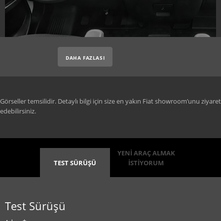
DAHA FAZLASI
Görseller temsilidir. Detaylı bilgi için size en yakın Fiat showroom’unu ziyaret
edebilirsiniz.
YENİ ARAÇ ALMAK
TEST SÜRÜŞÜ
İSTİYORUM
Test Sürüşü