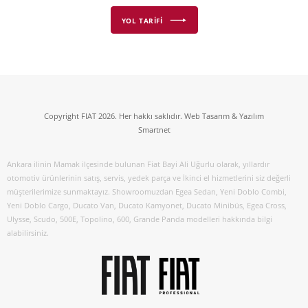
YOL TARİFİ
Copyright FIAT 2026. Her hakkı saklıdır. Web Tasarım & Yazılım
Smartnet
Ankara ilinin Mamak ilçesinde bulunan Fiat Bayi Ali Uğurlu olarak, yıllardır
otomotiv ürünlerinin satış, servis, yedek parça ve İkinci el hizmetlerini siz değerli
müşterilerimize sunmaktayız. Showroomuzdan Egea Sedan, Yeni Doblo Combi,
Yeni Doblo Cargo, Ducato Van, Ducato Kamyonet, Ducato Minibüs, Egea Cross,
Ulysse, Scudo, 500E, Topolino, 600, Grande Panda modelleri hakkında bilgi
alabilirsiniz.