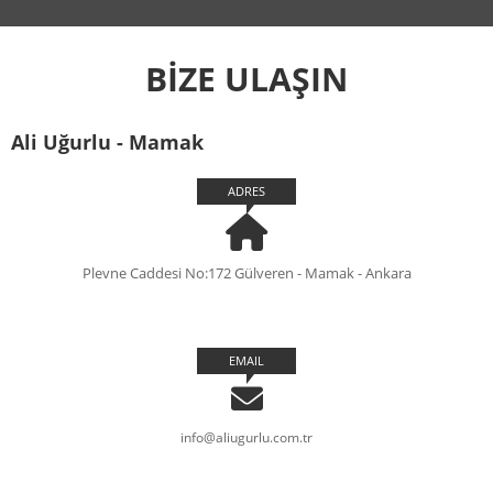
BİZE ULAŞIN
Ali Uğurlu - Mamak
ADRES
Plevne Caddesi No:172 Gülveren - Mamak - Ankara
EMAIL
info@aliugurlu.com.tr