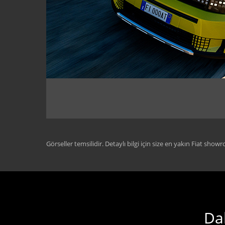
Görseller temsilidir. Detaylı bilgi için size en yakın Fiat show
Dah