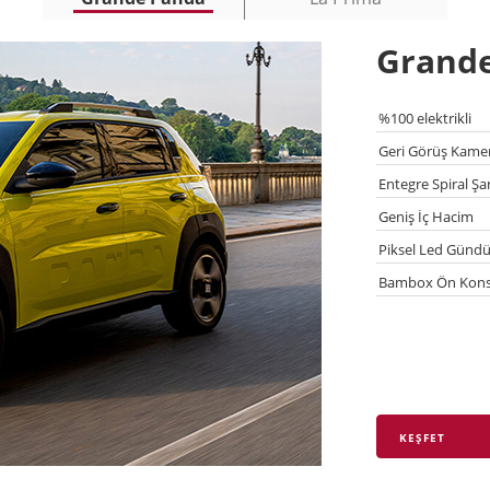
Grand
%100 elektrikli
Geri Görüş Kamer
Entegre Spiral Şa
Geniş İç Hacim
Piksel Led Gündüz
Bambox Ön Kons
KEŞFET