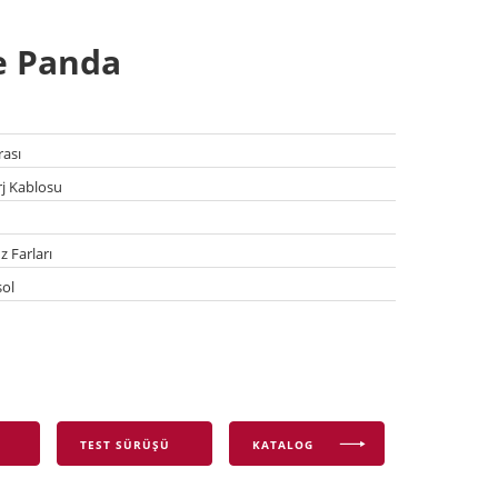
e Panda
ası
rj Kablosu
 Farları
ol
TEST SÜRÜŞÜ
KATALOG