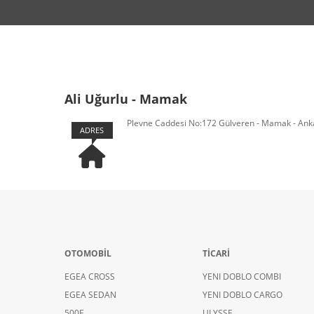
Ali Uğurlu - Mamak
Plevne Caddesi No:172 Gülveren - Mamak - Ank
ADRES
OTOMOBİL
TİCARİ
EGEA CROSS
YENI DOBLO COMBI
EGEA SEDAN
YENI DOBLO CARGO
500E
ULYSSE