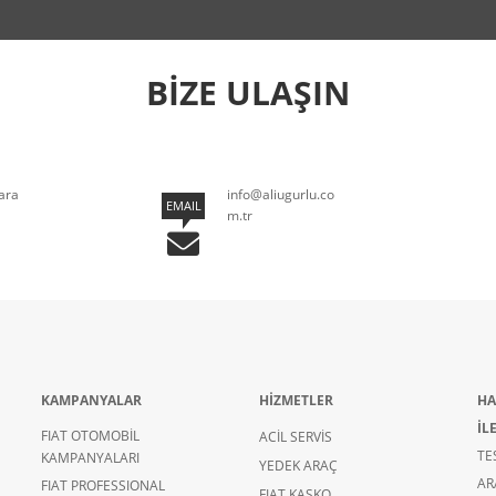
BİZE ULAŞIN
ara
info@aliugurlu.co
EMAIL
m.tr
KAMPANYALAR
HİZMETLER
HA
İL
FIAT OTOMOBİL
ACİL SERVİS
TE
KAMPANYALARI
YEDEK ARAÇ
AR
FIAT PROFESSIONAL
FIAT KASKO