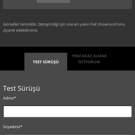
Görseller temsilidir. Detaylı bilgi için size en yakın Fiat showroom’unu
ziyaret edebilirsiniz.
YENİ ARAÇ ALMAK
TEST SÜRÜŞÜ
İSTİYORUM
Test Sürüşü
Adınız*
Soyadınız*