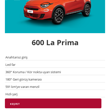
600 La Prima
Anahtarsız giriş
Led far
360° Koruma / Kör nokta uyarı sistemi
180° Geri görüş kamerası
591 km’ye varan menzil
Hızlı şarj
KEŞFET