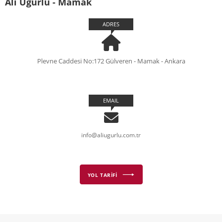
Ali Uğurlu - Mamak
ADRES
Plevne Caddesi No:172 Gülveren - Mamak - Ankara
EMAIL
info@aliugurlu.com.tr
YOL TARİFİ